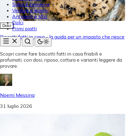
Salse e conserve
Verdure e legumi
Antipasti e sfizi
Dolci
Dolci
Primi piatti
Biscotti fatti in casa - la guida per un impasto che riesce
sempre
Scopri come fare biscotti fatti in casa friabili e
profumati, con dosi, riposo, cottura e varianti leggere da
provare.
Noemi Messina
31 luglio 2026