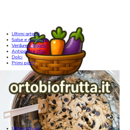
Ultimi articoli
Salse e conserve
Verdure e legumi
Antipasti e sfizi
Dolci
Primi piatti
Ultimi articoli