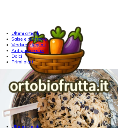
Ultimi articoli
Salse e conserve
Verdure e legumi
Antipasti e sfizi
Dolci
Primi piatti
Ultimi articoli