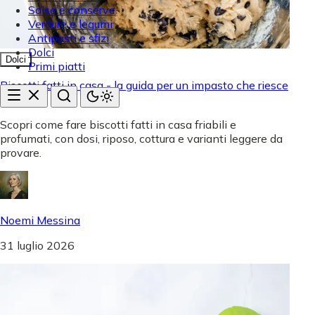
Salse e conserve
Verdure e legumi
Antipasti e sfizi
Dolci
Dolci
Primi piatti
Biscotti fatti in casa - la guida per un impasto che riesce
sempre
Scopri come fare biscotti fatti in casa friabili e
profumati, con dosi, riposo, cottura e varianti leggere da
provare.
Noemi Messina
31 luglio 2026