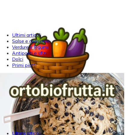
Ultimi articoli
Salse e conserve
Verdure e legumi
Antipasti e sfizi
Dolci
Primi piatti
Ultimi articoli