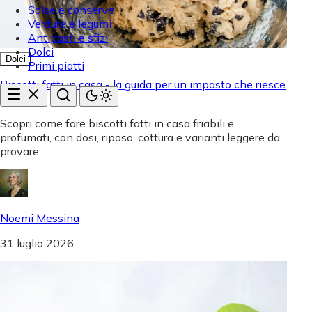
Salse e conserve
Verdure e legumi
Antipasti e sfizi
Dolci
Dolci
Primi piatti
Biscotti fatti in casa - la guida per un impasto che riesce
sempre
Scopri come fare biscotti fatti in casa friabili e
profumati, con dosi, riposo, cottura e varianti leggere da
provare.
Noemi Messina
31 luglio 2026